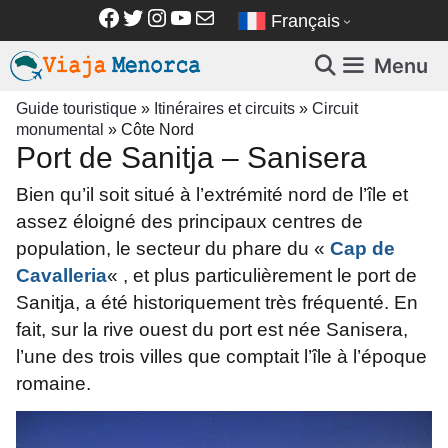
Aller
Facebook
Twitter
Instagram
YouTube
E-mail
Français
au
contenu
Menu
Guide touristique
»
Itinéraires et circuits
»
Circuit
monumental
»
Côte Nord
Port de Sanitja – Sanisera
Bien qu’il soit situé à l’extrémité nord de l’île et
assez éloigné des principaux centres de
population, le secteur du phare du «
Cap de
Cavalleria
« , et plus particulièrement le port de
Sanitja, a été historiquement très fréquenté. En
fait, sur la rive ouest du port est née Sanisera,
l’une des trois villes que comptait l’île à l’époque
romaine.