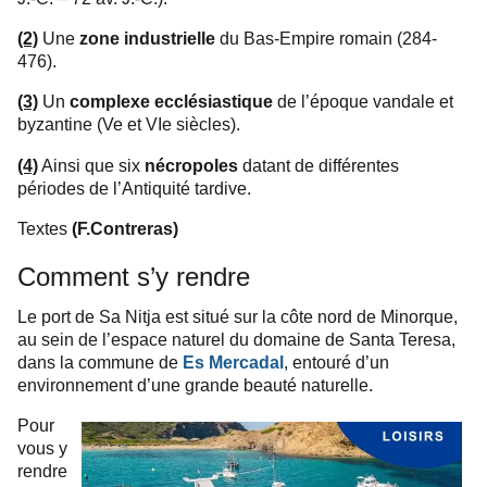
(2)
Une
zone industrielle
du Bas-Empire romain (284-
476).
(3)
Un
complexe ecclésiastique
de l’époque vandale et
byzantine (Ve et VIe siècles).
(4)
Ainsi que six
nécropoles
datant de différentes
périodes de l’Antiquité tardive.
Textes
(F.Contreras)
Comment s’y rendre
Le port de Sa Nitja est situé sur la côte nord de Minorque,
au sein de l’espace naturel du domaine de Santa Teresa,
dans la commune de
, entouré d’un
Es Mercadal
environnement d’une grande beauté naturelle.
Pour
vous y
rendre