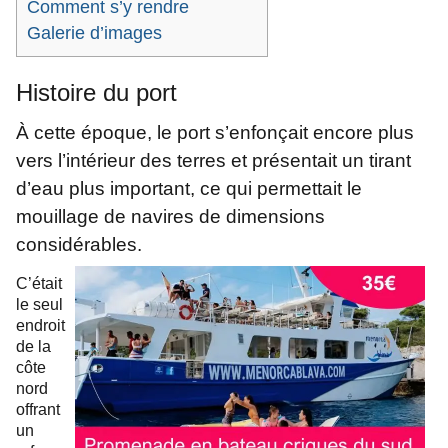
Comment s’y rendre
Galerie d’images
Histoire du port
À cette époque, le port s’enfonçait encore plus
vers l’intérieur des terres et présentait un tirant
d’eau plus important, ce qui permettait le
mouillage de navires de dimensions
considérables.
C’était
le seul
endroit
de la
côte
nord
offrant
un