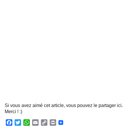
Si vous avez aimé cet article, vous pouvez le partager ici.
Merci ! :)
F
T
W
E
C
P
a
w
h
m
o
r