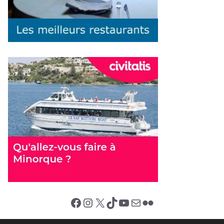
Facebook
Instagram
X (Twitter)
TikTok
YouTube
E-mail
Flickr