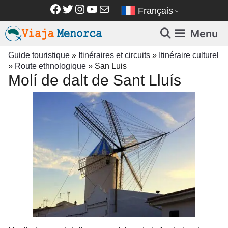
Aller
Facebook
Twitter
Instagram
YouTube
E-mail
Français
au
contenu
Menu
Guide touristique
»
Itinéraires et circuits
»
Itinéraire culturel
»
Route ethnologique
»
San Luis
Molí de dalt de Sant Lluís