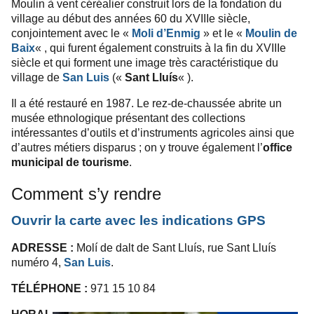
Moulin à vent céréalier construit lors de la fondation du
village au début des années 60 du XVIIIe siècle,
conjointement avec le «
Moli d’Enmig
» et le «
Moulin de
Baix
« , qui furent également construits à la fin du XVIIIe
siècle et qui forment une image très caractéristique du
village de
San Luis
(«
Sant Lluís
« ).
Il a été restauré en 1987. Le rez-de-chaussée abrite un
musée ethnologique présentant des collections
intéressantes d’outils et d’instruments agricoles ainsi que
d’autres métiers disparus ; on y trouve également l’
office
municipal de tourisme
.
Comment s’y rendre
Ouvrir la carte avec les indications GPS
ADRESSE :
Molí de dalt de Sant Lluís, rue Sant Lluís
numéro 4,
San Luis
.
TÉLÉPHONE :
971 15 10 84