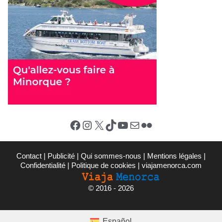
Facebook
Instagram
X (Twitter)
TikTok
YouTube
E-mail
Flickr
Contact
|
Publicité
|
Qui sommes-nous
|
Mentions légales
|
Confidentialité
|
Politique de cookies
|
viajamenorca.com
©
2016 - 2026
Español