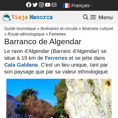
Aller
Facebook
Twitter
Instagram
YouTube
E-mail
Français
au
contenu
Menu
Guide touristique
»
Itinéraires et circuits
»
Itinéraire culturel
»
Route ethnologique
»
Ferreries
Barranco de Algendar
Le ravin d’Algendar (Barranc d’Algendar) se
situe à 19 km de
Ferreries
et se jette dans
Cala Galdana
. C’est un lieu unique, tant par
son paysage que par sa valeur ethnologique.