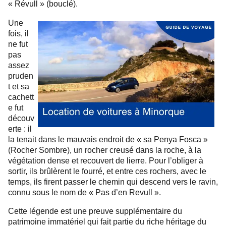
« Révull » (bouclé).
Une
fois, il
ne fut
pas
assez
pruden
t et sa
cachett
e fut
découv
erte : il
la tenait dans le mauvais endroit de « sa Penya Fosca »
(Rocher Sombre), un rocher creusé dans la roche, à la
végétation dense et recouvert de lierre. Pour l’obliger à
sortir, ils brûlèrent le fourré, et entre ces rochers, avec le
temps, ils firent passer le chemin qui descend vers le ravin,
connu sous le nom de « Pas d’en Revull ».
Cette légende est une preuve supplémentaire du
patrimoine immatériel qui fait partie du riche héritage du