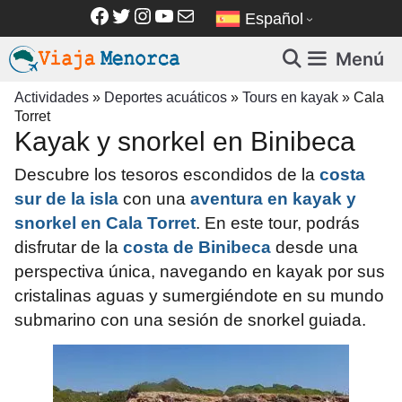
Saltar
Facebook
Twitter
Instagram
YouTube
Correo electrónico
Español
al
contenido
Menú
Actividades
»
Deportes acuáticos
»
Tours en kayak
»
Cala
Torret
Kayak y snorkel en Binibeca
Descubre los tesoros escondidos de la
costa
sur de la isla
con una
aventura en kayak y
snorkel en Cala Torret
. En este tour, podrás
disfrutar de la
costa de Binibeca
desde una
perspectiva única, navegando en kayak por sus
cristalinas aguas y sumergiéndote en su mundo
submarino con una sesión de snorkel guiada.