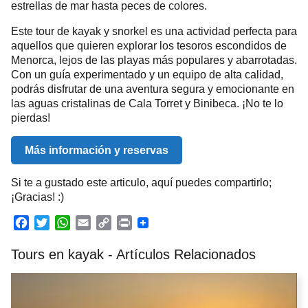
estrellas de mar hasta peces de colores.
Este tour de kayak y snorkel es una actividad perfecta para
aquellos que quieren explorar los tesoros escondidos de
Menorca, lejos de las playas más populares y abarrotadas.
Con un guía experimentado y un equipo de alta calidad,
podrás disfrutar de una aventura segura y emocionante en
las aguas cristalinas de Cala Torret y Binibeca. ¡No te lo
pierdas!
Más información y reservas
Si te a gustado este articulo, aquí puedes compartirlo;
¡Gracias! :)
F
T
W
E
C
P
a
w
h
m
o
r
Tours en kayak - Artículos Relacionados
c
i
a
a
p
i
e
t
t
i
y
n
b
t
s
l
L
t
o
e
A
i