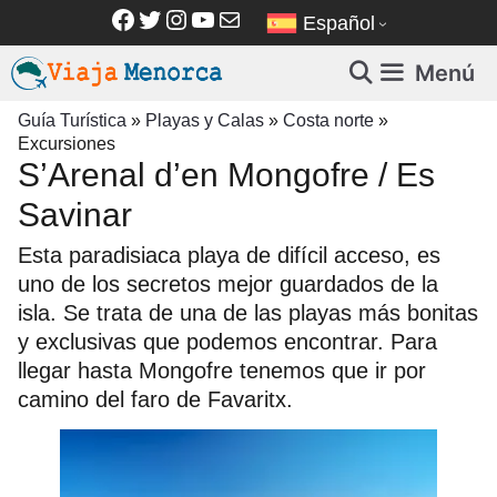
Saltar
Facebook
Twitter
Instagram
YouTube
Correo electrónico
Español
al
contenido
Menú
Guía Turística
»
Playas y Calas
»
Costa norte
»
Excursiones
S’Arenal d’en Mongofre / Es
Savinar
Esta paradisiaca playa de difícil acceso, es
uno de los secretos mejor guardados de la
isla. Se trata de una de las playas más bonitas
y exclusivas que podemos encontrar. Para
llegar hasta Mongofre tenemos que ir por
camino del faro de Favaritx.