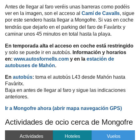
Antes de llegar al faro veréis unas barreras como podéis
ver en la imagen, son el acceso al
Camí de Cavalls
, sigue
por este sendero hasta llegar a Mongofre. Si vas en coche
tendrás que dejarlo en el parking del
faro de Favàritx
y
caminar unos 45 minutos en total hasta la playa.
En temporada alta el acceso en coche está restringido
y solo se puede ir en autobús.
Información
y horarios
en:
www.autosfornells.com
y en la
estación de
autobuses de Mahón
.
En
autobús
:
toma el autobús L43 desde Mahón hasta
Favàritx.
Baja en antes de llegar al faro y sigue las indicaciones
anteriores.
Ir a
Mongofre
ahora
(abrir mapa
navegación
GPS
)
Actividades de ocio cerca de Mongofre
Actividades
Hoteles
Vuelos