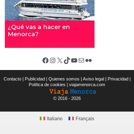
Facebook
Instagram
X (Twitter)
TikTok
YouTube
Correo electrónico
Flickr
Contacto
|
Publicidad
|
Quienes somos
|
Aviso legal
|
Privacidad
|
Política de cookies
|
viajamenorca.com
©
2016 - 2026
Italiano
Français