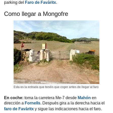
parking del
Faro de Favàritx
.
Como llegar a Mongofre
Esta es la entrada que tenéis que coger antes de llegar al faro
En coche:
toma la carretera Me-7 desde
Mahón
en
dirección a
Fornells
. Después gira a la derecha hacia el
faro de Favàritx
y s
igue las indicaciones hacia el faro.