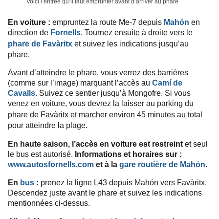
Voici l’entrée qu’il faut emprunter avant d’arriver au phare
En voiture :
empruntez la route Me-7 depuis
Mahón
en
direction de
Fornells
. Tournez ensuite à droite vers le
phare de Favàritx
et s
uivez les indications jusqu’au
phare.
Avant d’atteindre le phare, vous verrez des barrières
(comme sur l’image) marquant l’accès au
Camí de
Cavalls
. Suivez ce sentier jusqu’à Mongofre. Si vous
venez en voiture, vous devrez la laisser au parking du
phare de Favàritx
et marcher environ 45 minutes au total
pour atteindre la plage.
En haute saison, l’accès en voiture est restreint
et seul
le bus est autorisé.
Informations et horaires sur :
www.autosfornells.com
et à la
gare routière de Mahón
.
En
bus
:
prenez la ligne L43 depuis Mahón vers Favàritx.
Descendez juste avant le phare et suivez les indications
mentionnées ci-dessus.