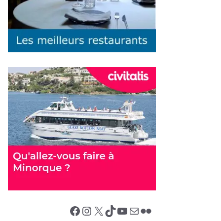
Facebook
Instagram
X (Twitter)
TikTok
YouTube
E-mail
Flickr