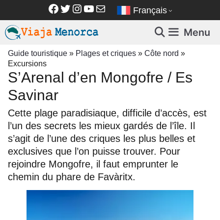
Aller
Facebook
Twitter
Instagram
YouTube
E-mail
Français
au
contenu
Menu
Guide touristique
»
Plages et criques
»
Côte nord
»
Excursions
S’Arenal d’en Mongofre / Es
Savinar
Cette plage paradisiaque, difficile d’accès, est
l’un des secrets les mieux gardés de l’île. Il
s’agit de l’une des criques les plus belles et
exclusives que l’on puisse trouver. Pour
rejoindre Mongofre, il faut emprunter le
chemin du phare de Favàritx.