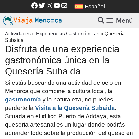
Saltar
Facebook
Twitter
Instagram
YouTube
Correo electrónico
Español
al
contenido
Menú
Actividades
»
Experiencias Gastronómicas
»
Quesería
Subaida
Disfruta de una experiencia
gastronómica única en la
Quesería Subaida
Si estás buscando una actividad de ocio en
Menorca que combine la cultura local, la
gastronomía
y la naturaleza, no puedes
perderte la
Visita a la Quesería Subaida
.
Situada en el idílico Puerto de Addaya, esta
quesería artesanal es un lugar donde podrás
aprender todo sobre la producción del queso en