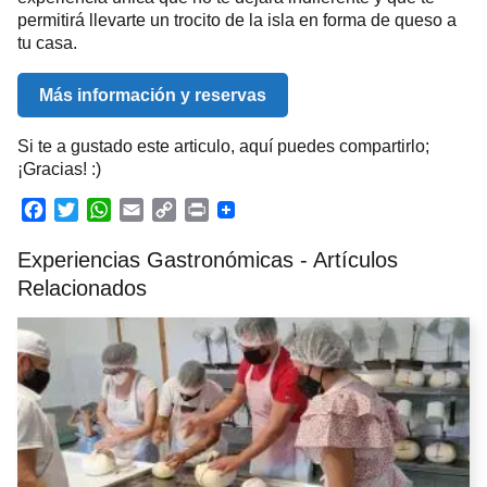
permitirá llevarte un trocito de la isla en forma de queso a
tu casa.
Más información y reservas
Si te a gustado este articulo, aquí puedes compartirlo;
¡Gracias! :)
F
T
W
E
C
P
a
w
h
m
o
r
Experiencias Gastronómicas - Artículos
c
i
a
a
p
i
e
t
t
i
y
n
Relacionados
b
t
s
l
L
t
o
e
A
i
o
r
p
n
k
p
k