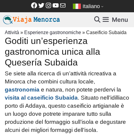
Vai
Facebook
Twitter
Instagram
YouTube
Email
Italiano
al
contenuto
Menu
Attività
»
Esperienze gastronomiche
»
Caseificio Subaida
Goditi un’esperienza
gastronomica unica alla
Quesería Subaida
Se siete alla ricerca di un’attività ricreativa a
Minorca che combini cultura locale,
gastronomia
e natura, non potete perdervi la
visita al caseificio Subaida
. Situato nell’idilliaco
porto di Addaya, questo caseificio artigianale è
un luogo dove potrete imparare tutto sulla
produzione del formaggio sull’isola e degustare
alcuni dei migliori formaggi dell’isola.