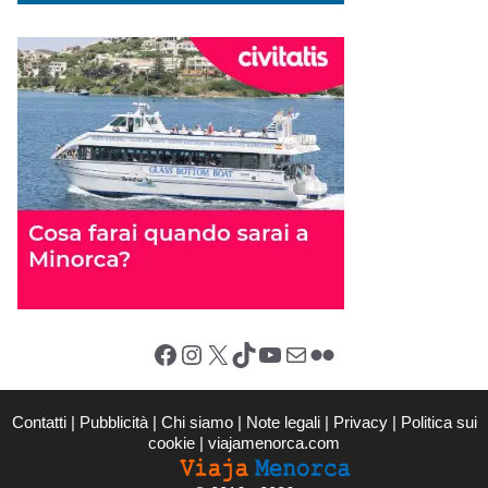
Facebook
Instagram
X (Twitter)
TikTok
YouTube
Email
Flickr
Contatti
|
Pubblicità
|
Chi siamo
|
Note legali
|
Privacy
|
Politica sui
cookie
|
viajamenorca.com