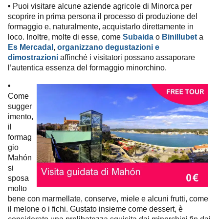
Puoi visitare alcune aziende agricole di Minorca per
•
scoprire in prima persona il processo di produzione del
formaggio e, naturalmente, acquistarlo direttamente in
loco. Inoltre, molte di esse, come
Subaida
o
Binillubet
a
Es Mercadal
,
organizzano degustazioni e
dimostrazioni
affinché i visitatori possano assaporare
l’autentica essenza del formaggio minorchino.
•
Come
sugger
imento,
il
formag
gio
Mahón
si
sposa
molto
bene con marmellate, conserve, miele e alcuni frutti, come
il melone o i fichi. Gustato insieme come dessert, è