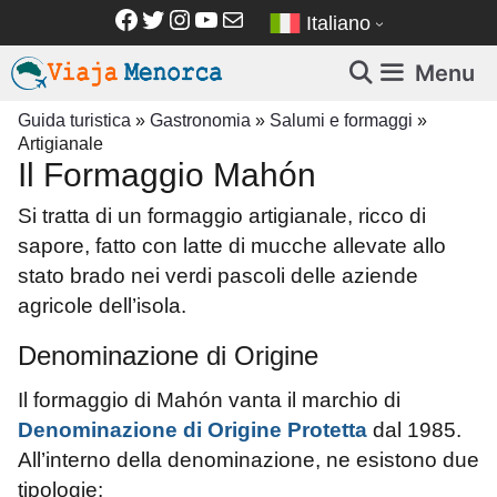
Vai
Facebook
Twitter
Instagram
YouTube
Email
Italiano
al
contenuto
Menu
Guida turistica
»
Gastronomia
»
Salumi e formaggi
»
Artigianale
Il Formaggio Mahón
Si tratta di un formaggio artigianale, ricco di
sapore, fatto con latte di mucche allevate allo
stato brado nei verdi pascoli delle aziende
agricole dell’isola.
Denominazione di Origine
Il formaggio di Mahón vanta il marchio di
Denominazione di Origine Protetta
dal 1985.
All’interno della denominazione, ne esistono due
tipologie: