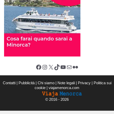
Facebook
Instagram
X (Twitter)
TikTok
YouTube
Email
Flickr
Contatti
|
Pubblicità
|
Chi siamo
|
Note legali
|
Privacy
|
Politica sui
cookie
|
viajamenorca.com
©
2016 - 2026