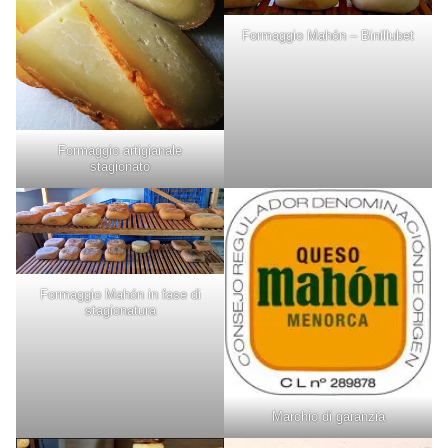
Formaggio Mahón – Binillubet
Formaggio artigianale
stagionato
Formaggio Mahón in fase di
stagionatura
Marchio di garanzia