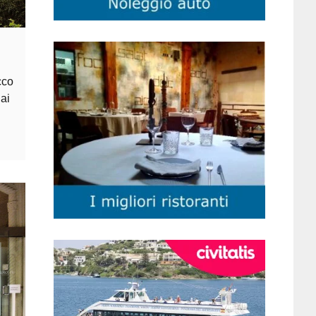
cco
ai