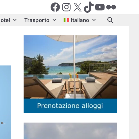
Facebook
Instagram
X (Twiter)
TikTok
YouTube
Flickr
otel
Trasporto
Italiano