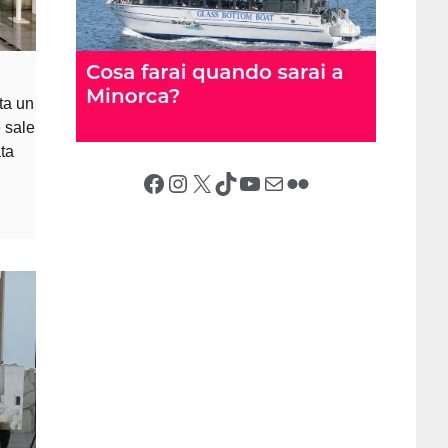
ta un
 sale
ta
Facebook
Instagram
X (Twitter)
TikTok
YouTube
Email
Flickr