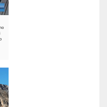
ono
i
no