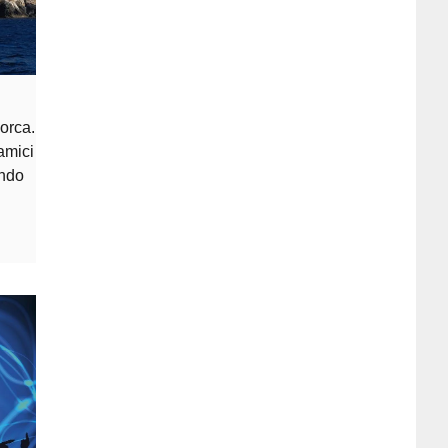
orca.
amici
ando