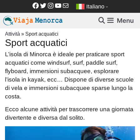
Vai
Facebook
Twitter
Instagram
YouTube
Email
Italiano
al
contenuto
Menu
Attività
»
Sport acquatici
Sport acquatici
L’isola di Minorca è ideale per praticare sport
acquatici come windsurf, surf, paddle surf,
flyboard, immersioni subacquee, esplorare
l’isola in kayak, ecc… Dispone di diverse scuole
di vela e immersioni subacquee sparse lungo la
costa.
Ecco alcune attività per trascorrere una giornata
divertente e diversa dal solito.