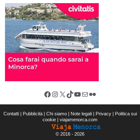
Facebook
Instagram
X (Twitter)
TikTok
YouTube
Email
Flickr
Contatti
|
Pubblicità
|
Chi siamo
|
Note legali
|
Privacy
|
Politica sui
cookie
|
viajamenorca.com
©
2016 - 2026