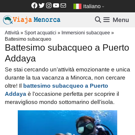
Vai
Facebook
Twitter
Instagram
YouTube
Email
Italiano
al
contenuto
Menu
Attività
»
Sport acquatici
»
Immersioni subacquee
»
Battesimo subacqueo
Battesimo subacqueo a Puerto
Addaya
Se stai cercando un’attività emozionante e unica
durante la tua vacanza a Minorca, non cercare
oltre! Il
battesimo subacqueo a Puerto
Addaya
è l’occasione perfetta per scoprire il
meraviglioso mondo sottomarino dell’isola.