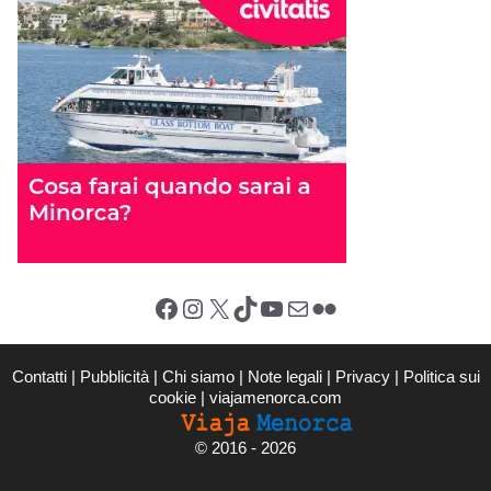
Facebook
Instagram
X (Twitter)
TikTok
YouTube
Email
Flickr
Contatti
|
Pubblicità
|
Chi siamo
|
Note legali
|
Privacy
|
Politica sui
cookie
|
viajamenorca.com
©
2016 - 2026