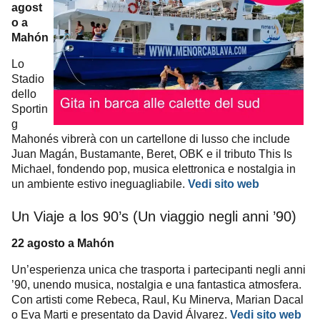
agost
o a
Mahón
Lo
Stadio
dello
Sportin
g
Mahonés vibrerà con un cartellone di lusso che include
Juan Magán, Bustamante, Beret, OBK e il tributo This Is
Michael, fondendo pop, musica elettronica e nostalgia in
un ambiente estivo ineguagliabile.
Vedi sito web
Un Viaje a los 90’s (Un viaggio negli anni ’90)
22 agosto a Mahón
Un’esperienza unica che trasporta i partecipanti negli anni
’90, unendo musica, nostalgia e una fantastica atmosfera.
Con artisti come Rebeca, Raul, Ku Minerva, Marian Dacal
o Eva Marti e presentato da David Álvarez.
Vedi sito web