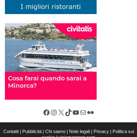
Facebook
Instagram
X (Twitter)
TikTok
YouTube
Email
Flickr
Contatti
|
Pubblicità
|
Chi siamo
|
Note legali
|
Privacy
|
Politica sui