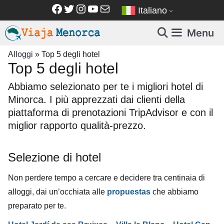
Vai
Facebook
Twitter
Instagram
YouTube
Email
Italiano
al
contenuto
Menu
Alloggi
»
Top 5 degli hotel
Top 5 degli hotel
Abbiamo selezionato per te i migliori hotel di
Minorca. I più apprezzati dai clienti della
piattaforma di prenotazioni TripAdvisor e con il
miglior rapporto qualità-prezzo.
Selezione di hotel
Non perdere tempo a cercare e decidere tra centinaia di
alloggi, dai un’occhiata alle
propuestas
che abbiamo
preparato per te.