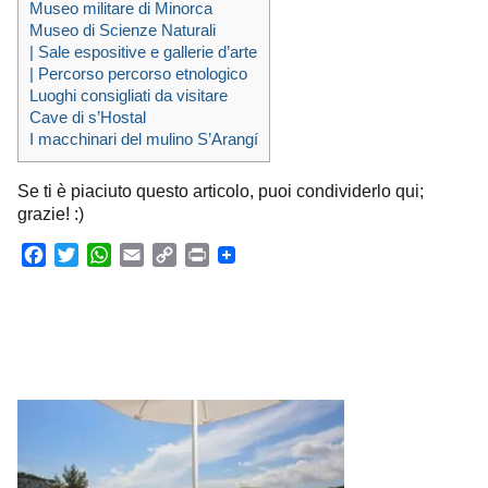
Museo militare di Minorca
Museo di Scienze Naturali
| Sale espositive e gallerie d’arte
| Percorso percorso etnologico
Luoghi consigliati da visitare
Cave di s’Hostal
I macchinari del mulino S’Arangí
Se ti è piaciuto questo articolo, puoi condividerlo qui;
grazie! :)
F
T
W
E
C
P
a
w
h
m
o
r
c
i
a
a
p
i
e
t
t
i
y
n
b
t
s
l
L
t
o
e
A
i
o
r
p
n
k
p
k