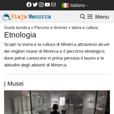
Vai
Facebook
Twitter
Instagram
YouTube
Email
Italiano
al
contenuto
Menu
Guida turistica
»
Percorsi e itinerari
»
storia e cultura
Etnologia
Scopri la storia e la cultura di Minorca attraverso alcuni
dei migliori musei di Minorca e il percorso etnologico,
dove potrai conoscere in prima persona il lavoro e le
abitudini degli abitanti di Minorca.
| Musei