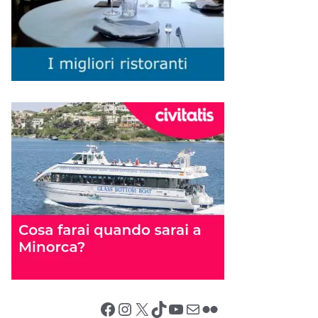
Facebook
Instagram
X (Twitter)
TikTok
YouTube
Email
Flickr