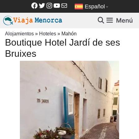
Saltar
Facebook
Twitter
Instagram
YouTube
Correo electrónico
Español
al
contenido
Menú
Alojamientos
»
Hoteles
»
Mahón
Boutique Hotel Jardí de ses
Bruixes