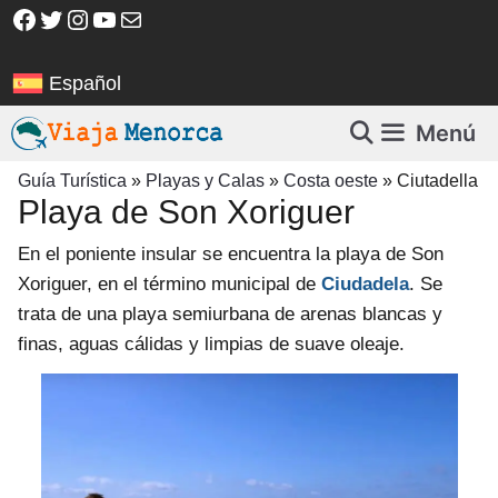
Saltar
Facebook
Twitter
Instagram
YouTube
Correo electrónico
al
contenido
Español
Menú
Guía Turística
»
Playas y Calas
»
Costa oeste
»
Ciutadella
Playa de Son Xoriguer
En el poniente insular se encuentra la playa de Son
Xoriguer, en el término municipal de
Ciudadela
. Se
trata de una playa semiurbana de arenas blancas y
finas, aguas cálidas y limpias de suave oleaje.