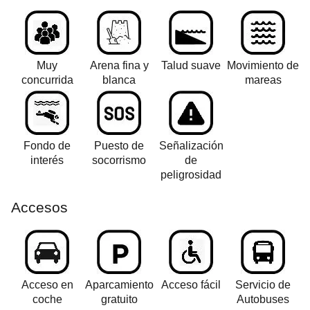
Muy
Arena fina y
Talud suave
Movimiento de
concurrida
blanca
mareas
Fondo de
Puesto de
Señalización
interés
socorrismo
de
peligrosidad
Accesos
Acceso en
Aparcamiento
Acceso fácil
Servicio de
coche
gratuito
Autobuses