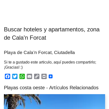
Buscar hoteles y apartamentos, zona
de Cala’n Forcat
Playa de Cala’n Forcat, Ciutadella
Si te a gustado este articulo, aquí puedes compartirlo;
¡Gracias! :)
F
T
W
E
C
P
a
w
h
m
o
r
Playas costa oeste - Artículos Relacionados
c
i
a
a
p
i
e
t
t
i
y
n
b
t
s
l
L
t
o
e
A
i
o
r
p
n