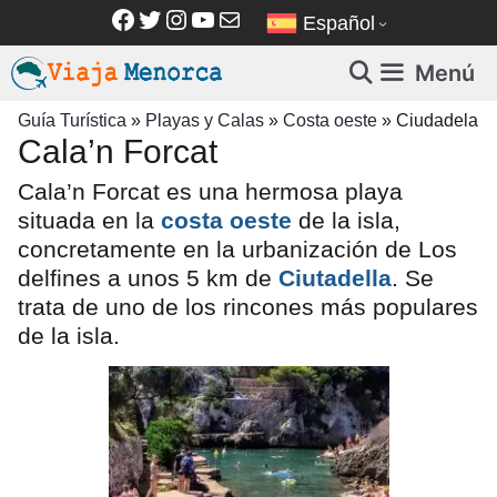
Saltar
Facebook
Twitter
Instagram
YouTube
Correo electrónico
Español
al
contenido
Menú
Guía Turística
»
Playas y Calas
»
Costa oeste
»
Ciudadela
Cala’n Forcat
Cala’n Forcat es una hermosa playa
situada en la
costa oeste
de la isla,
concretamente en la urbanización de Los
delfines a unos 5 km de
Ciutadella
. Se
trata de u
no de los rincones más populares
de la isla.