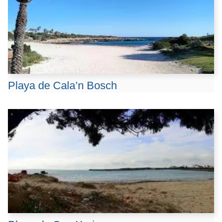
k
p
k
Playa de Cala’n Bosch