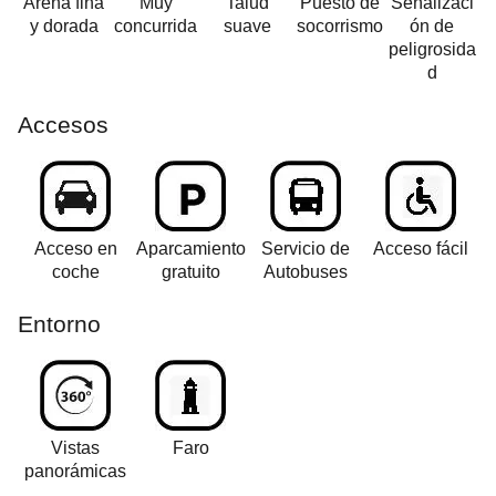
Arena fina
Muy
Talud
Puesto de
Señalizaci
y dorada
concurrida
suave
socorrismo
ón de
peligrosida
d
Accesos
Acceso en
Aparcamiento
Servicio de
Acceso fácil
coche
gratuito
Autobuses
Entorno
Vistas
Faro
panorámicas