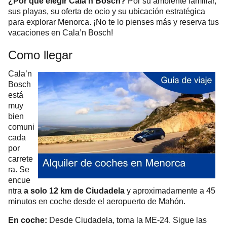
¿Por qué elegir Cala’n Bosch?
Por su ambiente familiar,
sus playas, su oferta de ocio y su ubicación estratégica
para explorar Menorca. ¡No te lo pienses más y reserva tus
vacaciones en Cala’n Bosch!
Como llegar
Cala’n
Bosch
está
muy
bien
comuni
cada
por
carrete
ra. Se
encue
ntra
y aproximadamente a 45
a solo 12 km de Ciudadela
minutos en coche desde el aeropuerto de Mahón.
En coche:
Desde Ciudadela, toma la ME-24. Sigue las