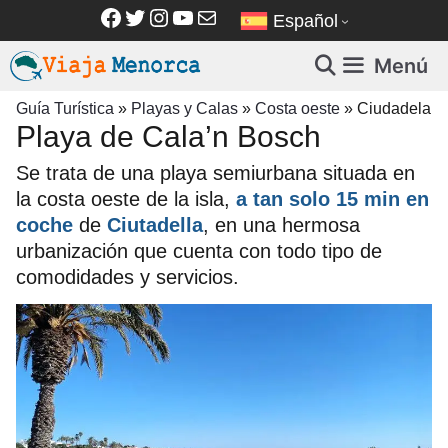
Saltar
Facebook
Twitter
Instagram
YouTube
Correo electrónico
Español
al
contenido
Menú
Guía Turística
»
Playas y Calas
»
Costa oeste
»
Ciudadela
Playa de Cala’n Bosch
Se trata de una playa semiurbana situada en
la costa oeste de la isla,
a tan solo 15 min en
coche
de
Ciutadella
, en una hermosa
urbanización que cuenta con todo tipo de
comodidades y servicios.