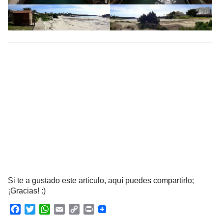
Si te a gustado este articulo, aquí puedes compartirlo;
¡Gracias! :)
F
T
W
E
C
P
a
w
h
m
o
r