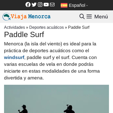
Saltar
Facebook
Twitter
Instagram
YouTube
Correo electrónico
Español
al
contenido
Menú
Actividades
»
Deportes acuáticos
»
Paddle Surf
Paddle Surf
Menorca (la isla del viento) es ideal para la
práctica de deportes acuáticos como el
windsurf
, paddle surf y el surf. Cuenta con
varias escuelas de vela en donde podrás
iniciarte en estas modalidades de una forma
divertida y amena.