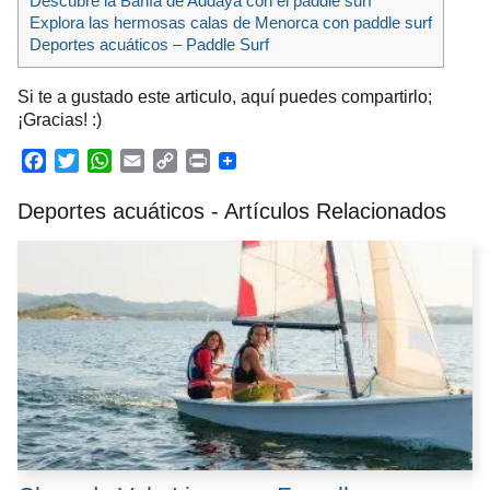
Descubre la Bahía de Addaya con el paddle surf
Explora las hermosas calas de Menorca con paddle surf
Deportes acuáticos – Paddle Surf
Si te a gustado este articulo, aquí puedes compartirlo;
¡Gracias! :)
F
T
W
E
C
P
a
w
h
m
o
r
Deportes acuáticos - Artículos Relacionados
c
i
a
a
p
i
e
t
t
i
y
n
b
t
s
l
L
t
o
e
A
i
o
r
p
n
k
p
k