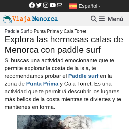
Saltar
Facebook
Twitter
Instagram
YouTube
Correo electrónico
Español
al
contenido
Menú
Paddle Surf
»
Punta Prima y Cala Torret
Explora las hermosas calas de
Menorca con paddle surf
Si buscas una actividad emocionante que te
permite explorar la costa de la isla, te
recomendamos probar el
Paddle surf
en la
zona de
Punta Prima
y Cala Torret. Es una
actividad que te permitirá descubrir los lugares
más bellos de la costa mientras te diviertes y te
mantienes en forma.