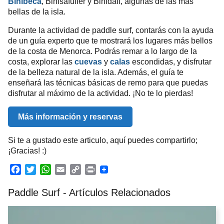
Binibeca
, Binisafuller y Binidalí, algunas de las más
bellas de la isla.
Durante la actividad de paddle surf, contarás con la ayuda
de un guía experto que te mostrará los lugares más bellos
de la costa de Menorca. Podrás remar a lo largo de la
costa, explorar las
cuevas
y
calas
escondidas, y disfrutar
de la belleza natural de la isla. Además, el guía te
enseñará las técnicas básicas de remo para que puedas
disfrutar al máximo de la actividad. ¡No te lo pierdas!
Más información y reservas
Si te a gustado este articulo, aquí puedes compartirlo;
¡Gracias! :)
F
T
W
E
C
P
a
w
h
m
o
r
Paddle Surf - Artículos Relacionados
c
i
a
a
p
i
e
t
t
i
y
n
b
t
s
l
L
t