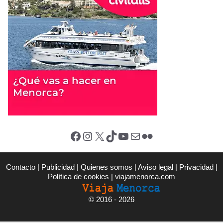
Facebook
Instagram
X (Twitter)
TikTok
YouTube
Correo electrónico
Flickr
Contacto
|
Publicidad
|
Quienes somos
|
Aviso legal
|
Privacidad
|
Política de cookies
|
viajamenorca.com
©
2016 - 2026