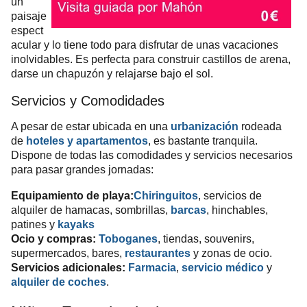
un
paisaje
espect
acular y lo tiene todo para disfrutar de unas vacaciones
inolvidables. Es perfecta para construir castillos de arena,
darse un chapuzón y relajarse bajo el sol.
Servicios y Comodidades
A pesar de estar ubicada en una
urbanización
rodeada
de
, es bastante tranquila.
hoteles y apartamentos
Dispone de todas las comodidades y servicios necesarios
para pasar grandes jornadas:
Equipamiento de playa:
, servicios de
Chiringuitos
alquiler de hamacas, sombrillas,
, hinchables,
barcas
patines y
kayaks
Ocio y compras:
, tiendas, souvenirs,
Toboganes
supermercados, bares,
y zonas de ocio.
restaurantes
Servicios adicionales:
,
servicio médico
y
Farmacia
.
alquiler de coches