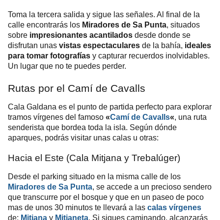
Toma la tercera salida y sigue las señales. Al final de la
calle encontrarás los
Miradores de Sa Punta
, situados
sobre
impresionantes acantilados
desde donde se
disfrutan unas
vistas espectaculares
de la bahía,
ideales
para tomar fotografías
y capturar recuerdos inolvidables.
Un lugar que no te puedes perder.
Rutas por el Camí de Cavalls
Cala Galdana es el punto de partida perfecto para explorar
tramos vírgenes del famoso
, una ruta
«
Camí de Cavalls
«
senderista que bordea toda la isla. Según dónde
aparques, podrás visitar unas calas u otras:
Hacia el Este (Cala Mitjana y Trebalúger)
Desde el parking situado en la misma calle de los
Miradores de Sa Punta
,
se accede a un precioso sendero
que transcurre por el bosque
y que en un paseo de poco
mas de unos 30 minutos te llevará a las
calas vírgenes
de:
Mitjana
y
Mitjaneta
. Si sigues caminando, alcanzarás