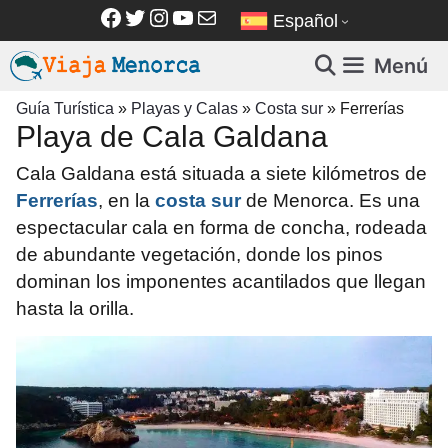
Saltar
Facebook
Twitter
Instagram
YouTube
Correo electrónico
Español
al
contenido
Menú
Guía Turística
»
Playas y Calas
»
Costa sur
»
Ferrerías
Playa de Cala Galdana
Cala Galdana está situada a siete kilómetros de
Ferrerías
, en la
costa sur
de Menorca.
Es una
espectacular cala en forma de concha, rodeada
de abundante vegetación, donde los pinos
dominan los imponentes acantilados que llegan
hasta la orilla.