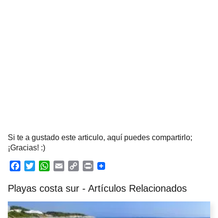
Si te a gustado este articulo, aquí puedes compartirlo;
¡Gracias! :)
F
T
W
E
C
P
a
w
h
m
o
r
Playas costa sur - Artículos Relacionados
c
i
a
a
p
i
e
t
t
i
y
n
b
t
s
l
L
t