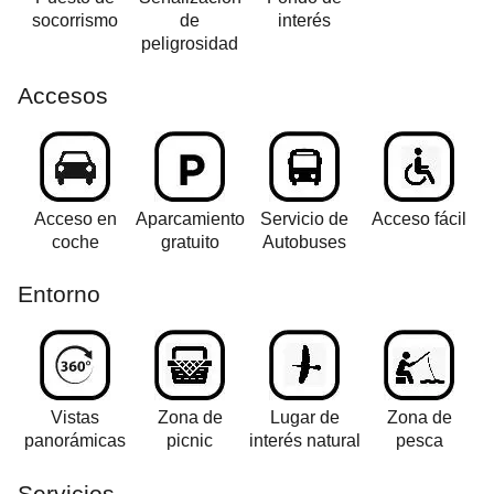
socorrismo
de
interés
peligrosidad
Accesos
Acceso en
Aparcamiento
Servicio de
Acceso fácil
coche
gratuito
Autobuses
Entorno
Vistas
Zona de
Lugar de
Zona de
panorámicas
picnic
interés natural
pesca
Servicios