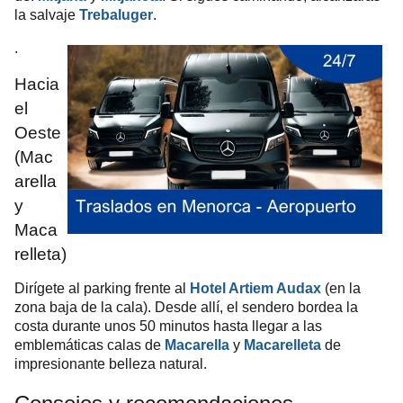
la salvaje
Trebaluger
.
.
Hacia
el
Oeste
(Mac
arella
y
Maca
relleta)
Dirígete al parking frente al
Hotel Artiem Audax
(en la
zona baja de la cala). Desde allí, el sendero bordea la
costa durante unos 50 minutos hasta llegar a las
emblemáticas calas de
Macarella
y
Macarelleta
de
.
impresionante belleza natural