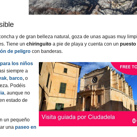
ible
concha y de
gran belleza natural,
goza de unas aguas muy limpi
es.
Tiene un
chiringuito
a pie de playa y cuenta con un
puesto
ión de peligro
con banderas.
 para los niños
asi siempre a
yak
,
barco
,
o
leza. Podéis
ia
, aunque no
uen estado de
on un pequeño
ar una
paseo en