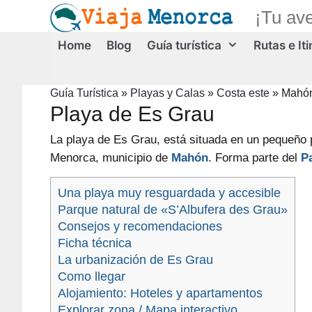
Saltar
¡Tu av
al
contenido
Home
Blog
Guía turística
Rutas e It
Guía Turística
»
Playas y Calas
»
Costa este
»
Mahó
Playa de Es Grau
La playa de Es Grau, está situada en un
pequeño 
Menorca, municipio de
Mahón
. Forma parte del
Pa
Una playa muy resguardada y accesible
Parque natural de «S’Albufera des Grau»
Consejos y recomendaciones
Ficha técnica
La urbanización de Es Grau
Como llegar
Alojamiento: Hoteles y apartamentos
Explorar zona / Mapa interactivo