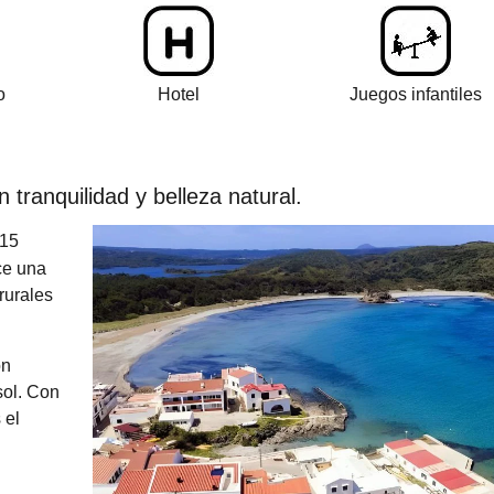
o
Hotel
Juegos infantiles
 tranquilidad y belleza natural.
 15
ce una
rurales
on
sol. Con
 el