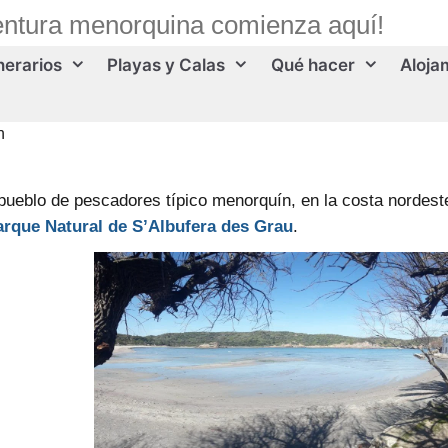
entura menorquina comienza aquí!
inerarios
Playas y Calas
Qué hacer
Aloja
n
pueblo de pescadores típico menorquín,
en la costa nordest
rque Natural de S’Albufera des Grau
.