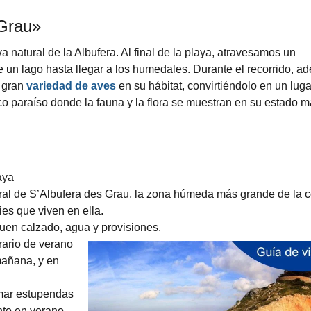
 Grau»
a natural de la Albufera. Al final de la playa, atravesamos un
n lago hasta llegar a los humedales. Durante el recorrido, a
a gran
variedad de aves
en su hábitat, convirtiéndolo en un luga
co paraíso donde la fauna y la flora se muestran en su estado 
aya
ral de S’Albufera des Grau, la zona húmeda más grande de la c
ies que viven en ella.
 buen calzado, agua y provisiones.
orario de verano
mañana, y en
omar estupendas
anto en verano