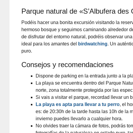
Parque natural de «S’Albufera des
Podéis hacer una bonita excursión visitando la reserv
hermoso bosque y seguimos caminando alrededor de u
de disfrutar del entorno natural, podréis observar un
ideal para los amantes del
birdwatching
. Un auténti
puro.
Consejos y recomendaciones
Dispone de parking en la entrada junto a la pl
La playa se encuentra dentro del Parque Natu
norte, zona totalmente protegida por las espec
Si vais a visitar el parque, recordad llevar un
La playa es apta para llevar a tu perro
, el h
es: de 20:30h de la tarde hasta las 10h de la 
invierno puedes llevarlo a cualquier hora.
No olvides traer la cámara de fotos, podrás t
fotografías de la naturaleza en estado puro, t