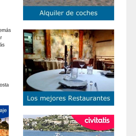
demás
r
más
osta