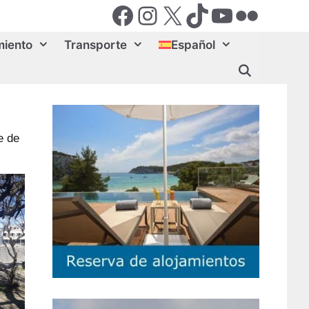
Facebook
Instagram
X (Twiter)
TikTok
YouTube
Flickr
miento
Transporte
Español
e de