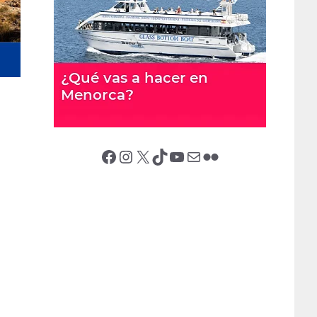
Facebook
Instagram
X (Twitter)
TikTok
YouTube
Correo electrónico
Flickr