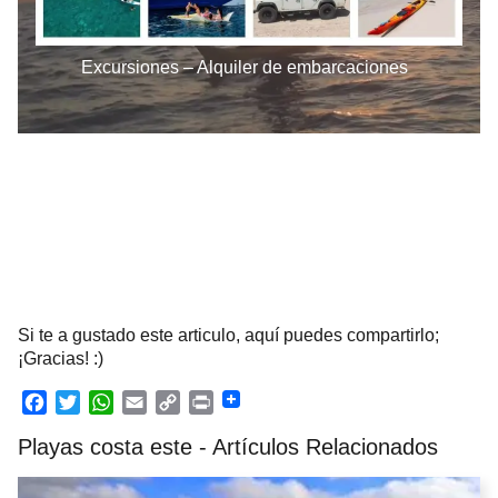
Excursiones – Alquiler de embarcaciones
Si te a gustado este articulo, aquí puedes compartirlo;
¡Gracias! :)
F
T
W
E
C
P
Playas costa este - Artículos Relacionados
a
w
h
m
o
r
c
i
a
a
p
i