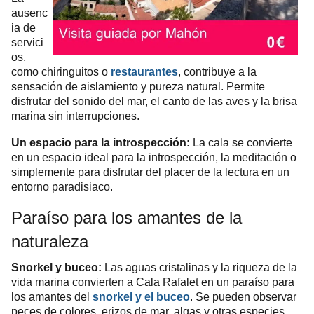
ausenc
ia de
servici
os,
como chiringuitos o
restaurantes
, contribuye a la
sensación de aislamiento y pureza natural. Permite
disfrutar del sonido del mar, el canto de las aves y la brisa
marina sin interrupciones.
Un espacio para la introspección:
La cala se convierte
en un espacio ideal para la introspección, la meditación o
simplemente para disfrutar del placer de la lectura en un
entorno paradisiaco.
Paraíso para los amantes de la
naturaleza
Snorkel y buceo:
Las aguas cristalinas y la riqueza de la
vida marina convierten a Cala Rafalet en un paraíso para
los amantes del
snorkel y el buceo
. Se pueden observar
peces de colores, erizos de mar, algas y otras especies