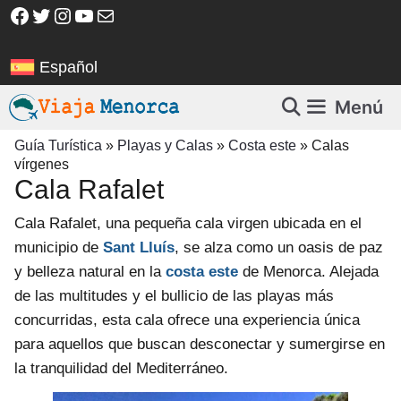
Saltar
Facebook
Twitter
Instagram
YouTube
Correo electrónico
al
contenido
Español
Menú
Guía Turística
»
Playas y Calas
»
Costa este
»
Calas
vírgenes
Cala Rafalet
Cala Rafalet, una pequeña cala virgen ubicada en el
municipio de
Sant Lluís
, se alza como un oasis de paz
y belleza natural en la
costa este
de Menorca. Alejada
de las multitudes y el bullicio de las playas más
concurridas, esta cala ofrece una experiencia única
para aquellos que buscan desconectar y sumergirse en
la tranquilidad del Mediterráneo.