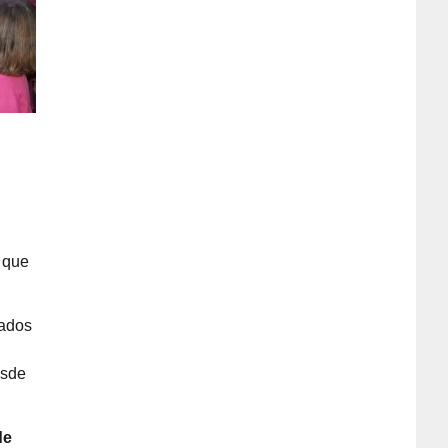
 que
rados
esde
de