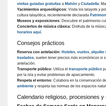
visitas guiadas gratuitas
a
Mahón
y
Ciutadella
. M
Yacimientos arqueológicos:
Visita los talayots y po
cultura talayótica, recientemente declarada
Patrimon
Museos y exposiciones:
Descubre el patrimonio cu
Conciertos de música clásica:
Disfruta de la música
horarios aquí
.
Consejos prácticos
Reserva con antelación:
Hoteles
,
vuelos
,
alquiler
traslados
, suelen tener precios más económicos si 
antelación.
Transporte público:
Utiliza el
transporte público
pa
por la isla y evitar problemas de aparcamiento.
Respeta el entorno:
Colabora en la conservación d
ambiente
y respeta las normas de los espacios natur
Calendario religioso,
procesiones y 