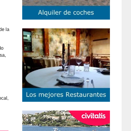
de la
do
sa,
ocal,