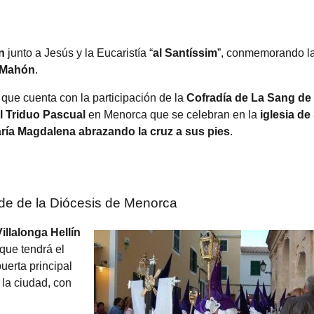
n
junto a Jesús y la Eucaristía “
al Santíssim
”, conmemorando l
 Mahón
.
, que cuenta con la participación de la
Cofradía de La Sang de
el Triduo Pascual
en Menorca que se celebran en la
iglesia de
aría Magdalena abrazando la cruz a sus pies
.
ede de la Diócesis de Menorca
illalonga Hellín
 que tendrá el
puerta principal
 la ciudad, con