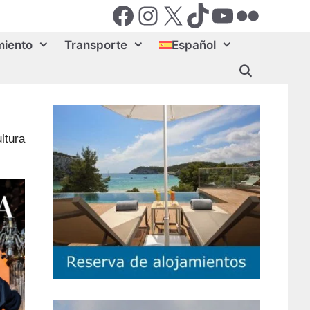
Facebook
Instagram
X (Twiter)
TikTok
YouTube
Flickr
miento
Transporte
Español
ltura