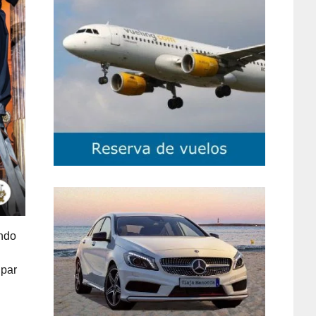
ndo
ipar