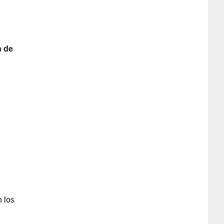
n de
 los