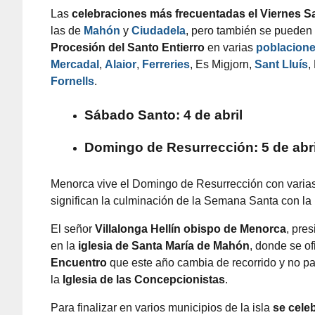
Las
celebraciones más frecuentadas el Viernes S
las de
Mahón
y
Ciudadela
, pero también se pueden 
Procesión del Santo Entierro
en varias
poblacion
Mercadal
,
Alaior
,
Ferreries
, Es Migjorn,
Sant Lluís
,
Fornells
.
Sábado Santo: 4 de abril
Domingo de Resurrección: 5 de abri
Menorca vive el Domingo de Resurrección con varias 
significan la culminación de la Semana Santa con la
El señor
Villalonga Hellín
obispo de Menorca
, pres
en la
iglesia de Santa María de Mahón
, donde se o
Encuentro
que este año cambia de recorrido y no pas
la
Iglesia de las Concepcionistas
.
Para finalizar e
n varios municipios de la isla
se celeb