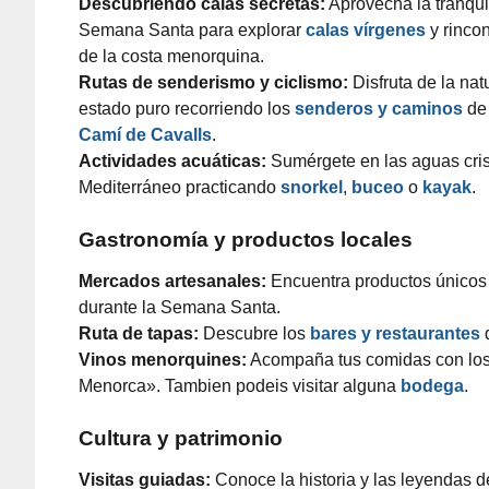
Descubriendo calas secretas:
Aprovecha la tranqui
Semana Santa para explorar
calas vírgenes
y rinco
de la costa menorquina.
Rutas de senderismo y ciclismo:
Disfruta de la nat
estado puro recorriendo los
senderos y caminos
de 
Camí de Cavalls
.
Actividades acuáticas:
Sumérgete en las aguas cris
Mediterráneo practicando
snorkel
,
buceo
o
kayak
.
Gastronomía y productos locales
Mercados artesanales:
Encuentra productos únicos
durante la Semana Santa.
Ruta de tapas:
Descubre los
bares y restaurantes
d
Vinos menorquines:
Acompaña tus comidas con los v
Menorca». Tambien podeis visitar alguna
bodega
.
Cultura y patrimonio
Visitas guiadas:
Conoce la historia y las leyendas