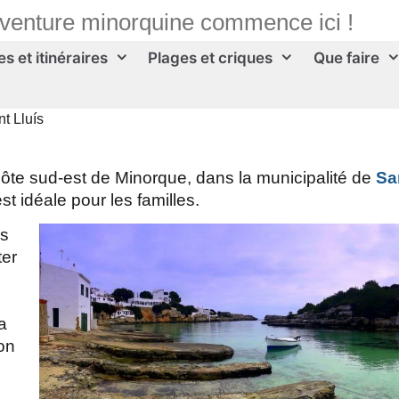
aventure minorquine commence ici !
s et itinéraires
Plages et criques
Que faire
t Lluís
 côte sud-est de Minorque, dans la municipalité de
Sa
st idéale pour les familles.
us
ter
a
on