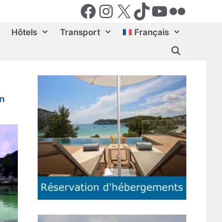
Facebook
Instagram
X (Twiter)
TikTok
YouTube
Flickr
Hôtels
Transport
Français
n