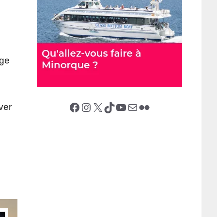
age
Facebook
Instagram
X (Twitter)
TikTok
YouTube
E-mail
Flickr
ver