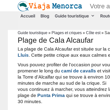
Aller
Votre 
au
contenu
Accueil
Blog
Guide touristique
Route
Guide touristique
»
Plages et criques
»
Côte est
»
San
Plage de Cala Alcaufar
La plage de Cala Alcaufar est située sur la
Lluis
. Cette petite crique aux eaux calmes e
Vous pouvez profiter de l’occasion pour vo
promener le long du
camí de cavalls
et visi
la Torre d’Alcalfar qui se trouve à environ 10
minutes de marche au sud de la crique. Si
vous continuez à marcher, vous atteindrez l
plage de
Punta Prima
qui se trouve à envir
30 minutes.