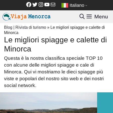
Vai
Facebook
Twitter
Instagram
YouTube
Email
Italiano
al
contenuto
Menu
Blog | Rivista di turismo
»
Le migliori spiagge e calette di
Minorca
Le migliori spiagge e calette di
Minorca
Questa è la nostra classifica speciale TOP 10
con alcune delle migliori spiagge e cale di
Minorca. Qui vi mostriamo le dieci spiagge più
viste e popolari del nostro sito web e dei nostri
social network.