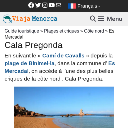
Aller
Facebook
Twitter
Instagram
YouTube
E-mail
Français
au
contenu
Menu
Guide touristique
»
Plages et criques
»
Côte nord
»
Es
Mercadal
Cala Pregonda
En suivant le «
Camí de Cavalls
» depuis la
plage de Binimel·la
, dans la commune d’
Es
Mercadal
, on accède à l’une des plus belles
criques de la côte nord : Cala Pregonda.