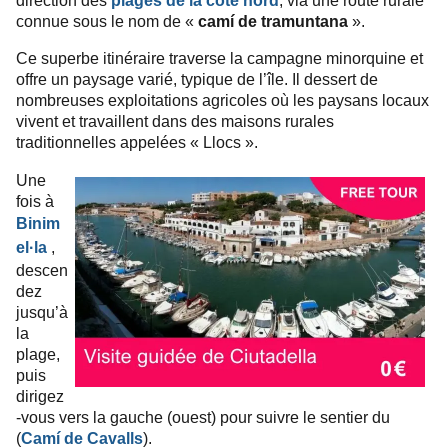
direction des
plages de la côte nord
, via une route rurale
connue sous le nom de «
camí de tramuntana
».
Ce superbe itinéraire traverse la campagne minorquine et
offre un paysage varié, typique de l’île. Il dessert de
nombreuses exploitations agricoles où les paysans locaux
vivent et travaillent dans des maisons rurales
traditionnelles appelées « Llocs ».
Une
fois à
Binim
el·la
,
descen
dez
jusqu’à
la
plage,
puis
dirigez
-vous vers la gauche (ouest) pour suivre le sentier du
(
Camí de Cavalls
).