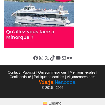
Facebook
Instagram
X (Twitter)
TikTok
YouTube
E-mail
Flickr
Contact
|
Publicité
|
Qui sommes-nous
|
Mentions légales
|
Confidentialité
|
Politique de cookies
|
viajamenorca.com
©
2016 - 2026
Español