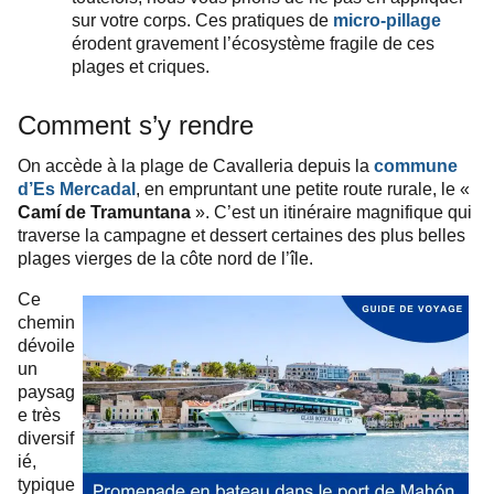
sur votre corps. Ces pratiques de
micro-pillage
érodent gravement l’écosystème fragile de ces
plages et criques.
Comment s’y rendre
On accède à la plage de Cavalleria depuis la
commune
d’Es Mercadal
, en empruntant une petite route rurale, le «
Camí de Tramuntana
». C’est un itinéraire magnifique qui
traverse la campagne et dessert certaines des plus belles
plages vierges de la côte nord de l’île.
Ce
chemin
dévoile
un
paysag
e très
diversif
ié,
typique