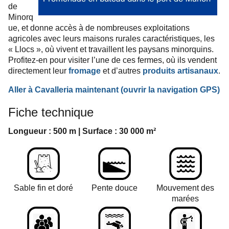
de
Minorq
ue, et donne accès à de nombreuses exploitations
agricoles avec leurs maisons rurales caractéristiques, les
« Llocs », où vivent et travaillent les paysans minorquins.
Profitez-en pour visiter l’une de ces fermes, où ils vendent
directement leur
fromage
et d’autres
produits artisanaux
.
Aller à Cavalleria maintenant
(ouvrir la
navigation
GPS
)
Fiche technique
Longueur : 500 m | Surface : 30 000 m²
Sable fin et doré
Pente douce
Mouvement des
marées