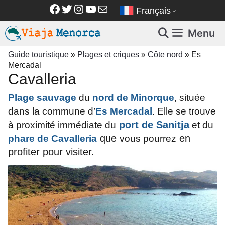
Aller
Facebook
Twitter
Instagram
YouTube
E-mail
Français
au
contenu
Menu
Guide touristique
»
Plages et criques
»
Côte nord
»
Es
Mercadal
Cavalleria
Plage sauvage
du
nord de Minorque
, située
dans la commune d’
Es Mercadal
. Elle se trouve
port de Sanitja
à proximité immédiate du
et du
que
en
p
hare de Cavalleria
vous pourrez
profiter pour visiter.