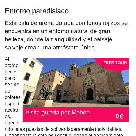
Entorno paradisiaco
Esta cala de arena dorada con tonos rojizos se
encuentra en un entorno natural de gran
belleza, donde la tranquilidad y el paisaje
salvaje crean una atmósfera única.
Al
atarde
cer, el
cielo
se tiñe
de
colores
espect
acular
es,
ofrecie
ndo unas puestas de sol verdaderamente inolvidables.
Llegar hasta la cala es sencillo: desde el aparcamiento,