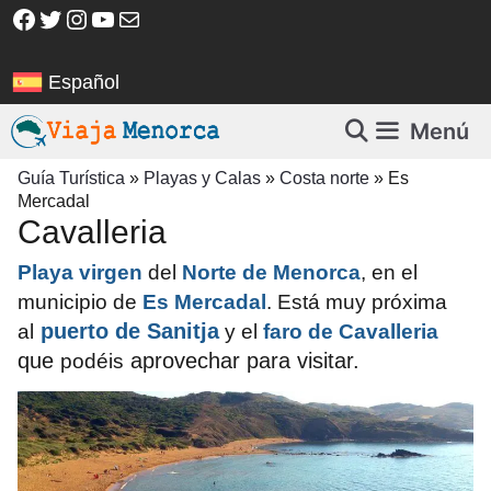
Saltar
Facebook
Twitter
Instagram
YouTube
Correo electrónico
al
contenido
Español
Menú
Guía Turística
»
Playas y Calas
»
Costa norte
»
Es
Mercadal
Cavalleria
Playa virgen
del
Norte de Menorca
, en el
municipio de
Es Mercadal
. Está muy próxima
puerto de Sanitja
al
y el
f
aro de Cavalleria
que
aprovechar para visitar.
podéis