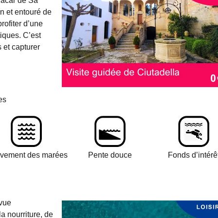
Macar de Sa
n et entouré de
rofiter d’une
iques. C’est
 et capturer
es
vement des marées
Pente douce
Fonds d’intérê
vue
la nourriture, de