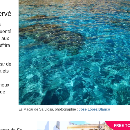
ervé
ui
quenté
, aux
ffrira
car de
alets
cheux
 de
Es Macar de Sa Llosa, photographie :
Jose López Blanco