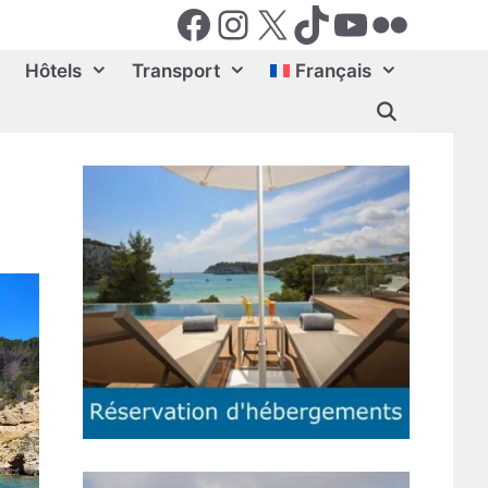
Facebook
Instagram
X (Twiter)
TikTok
YouTube
Flickr
Hôtels
Transport
Français