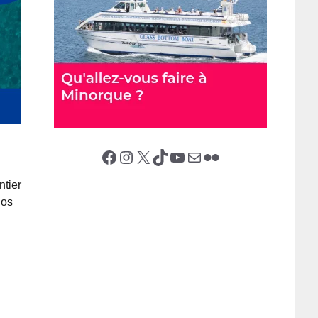
Facebook
Instagram
X (Twitter)
TikTok
YouTube
E-mail
Flickr
ntier
los