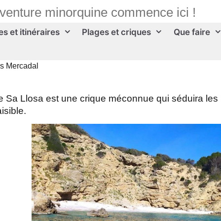
aventure minorquine commence ici !
s et itinéraires
Plages et criques
Que faire
s Mercadal
e Sa Llosa est une crique méconnue qui séduira les
isible.