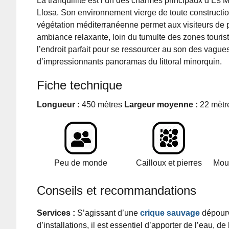
La tranquillité est l’un des charmes principaux d’Es 
Llosa. Son environnement vierge de toute constructio
végétation méditerranéenne permet aux visiteurs de p
ambiance relaxante, loin du tumulte des zones tourist
l’endroit parfait pour se ressourcer au son des vagues
d’impressionnants panoramas du littoral minorquin.
Fiche technique
Longueur :
450 mètres
Largeur moyenne :
22 mètr
Peu de monde
Cailloux et pierres
Mou
Conseils et recommandations
Services :
S’agissant d’une
crique sauvage
dépour
d’installations, il est essentiel d’apporter de l’eau, de 