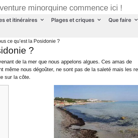
aventure minorquine commence ici !
s et itinéraires
Plages et criques
Que faire
us ce qu’est la Posidonie ?
idonie ?
rovenant de la mer que nous appelons algues. Ces amas de
nt même nous dégoûter, ne sont pas de la saleté mais les r
e sur la côte.