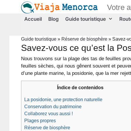
Aller
Votre 
au
contenu
Accueil
Blog
Guide touristique
Route
Guide touristique
»
Réserve de biosphère
»
Savez-vo
Savez-vous ce qu’est la Pos
Nous trouvons sur la plage des tas de feuilles p
feuilles sèches, qui nous gênent souvent et peuve
d’une plante marine, la posidonie, que la mer rejett
Índice de contenidos
La posidonie, une protection naturelle
Conservation du patrimoine
Collaborez vous aussi !
Plages propres
Réserve de biosphère