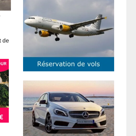
.
t de