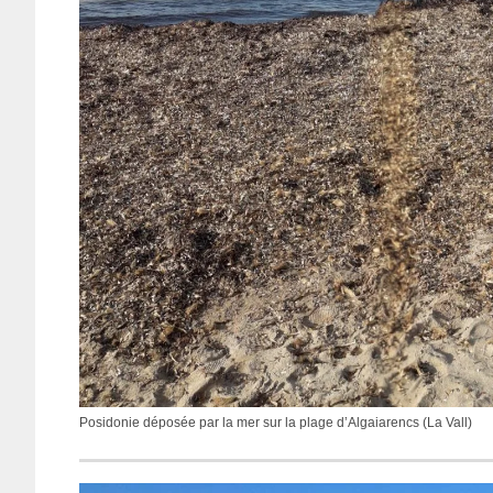
Posidonie déposée par la mer sur la plage d’Algaiarencs (La Vall)