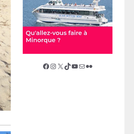
Facebook
Instagram
X (Twitter)
TikTok
YouTube
E-mail
Flickr