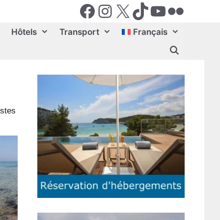
Facebook
Instagram
X (Twiter)
TikTok
YouTube
Flickr
Hôtels
Transport
Français
estes