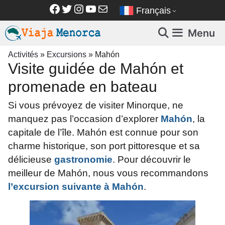
Aller
Facebook
Twitter
Instagram
YouTube
E-mail
Français
au
contenu
Menu
Activités
»
Excursions
»
Mahón
Visite guidée de Mahón et
promenade en bateau
Si vous prévoyez de visiter Minorque, ne
manquez pas l’occasion d’explorer
Mahón
, la
capitale de l’île. Mahón est connue pour son
charme historique, son port pittoresque et sa
délicieuse
gastronomie
. Pour découvrir le
meilleur de Mahón, nous vous recommandons
l’excursion suivante à Mahón
.