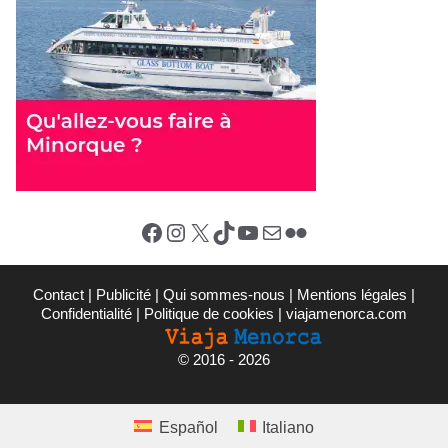
Facebook
Instagram
X (Twitter)
TikTok
YouTube
E-mail
Flickr
Contact
|
Publicité
|
Qui sommes-nous
|
Mentions légales
|
Confidentialité
|
Politique de cookies
|
viajamenorca.com
©
2016 - 2026
Español
Italiano