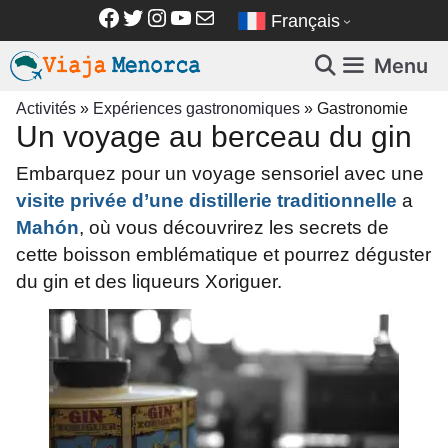
Aller
Facebook
Twitter
Instagram
YouTube
E-mail
Français
au
contenu
Menu
Activités
»
Expériences gastronomiques
»
Gastronomie
Un voyage au berceau du gin
Embarquez pour un voyage sensoriel avec une
visite privée d’une distillerie traditionnelle
a
Mahón
, où vous découvrirez les secrets de
cette boisson emblématique et pourrez déguster
du gin et des liqueurs Xoriguer.