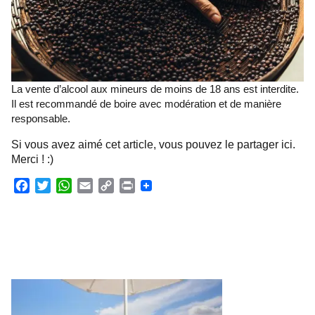
La vente d’alcool aux mineurs de moins de 18 ans est interdite.
Il est recommandé de boire avec modération et de manière
responsable.
Si vous avez aimé cet article, vous pouvez le partager ici.
Merci ! :)
F
T
W
E
C
P
a
w
h
m
o
r
c
i
a
a
p
i
e
t
t
i
y
n
b
t
s
l
L
t
o
e
A
i
o
r
p
n
k
p
k