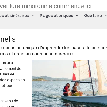
aventure minorquine commence ici !
s et itinéraires
Plages et criques
Que faire
nells
e occasion unique d’apprendre les bases de ce spor
xperts et dans un cadre incomparable.
tion aux
 maniement de
esures de
 des experts en
 et leur
est venu de
nts embarquent