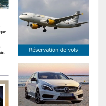
e
rque
s
ain.