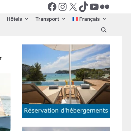
Facebook
Instagram
X (Twiter)
TikTok
YouTube
Flickr
Hôtels
Transport
Français
t