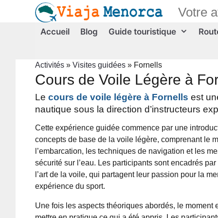
Aller
Votre 
au
contenu
Accueil
Blog
Guide touristique
Route
Activités
»
Visites guidées
»
Fornells
Cours de Voile Légère à For
Le
cours de voile légère à Fornells
est un
nautique sous la direction d’instructeurs e
Cette expérience guidée commence par une introduc
concepts de base de la voile légère, comprenant le
l’embarcation, les techniques de navigation et les m
sécurité sur l’eau. Les participants sont encadrés par
l’art de la voile, qui partagent leur passion pour la mer
expérience du sport.
Une fois les aspects théoriques abordés, le moment 
mettre en pratique ce qui a été appris. Les participa