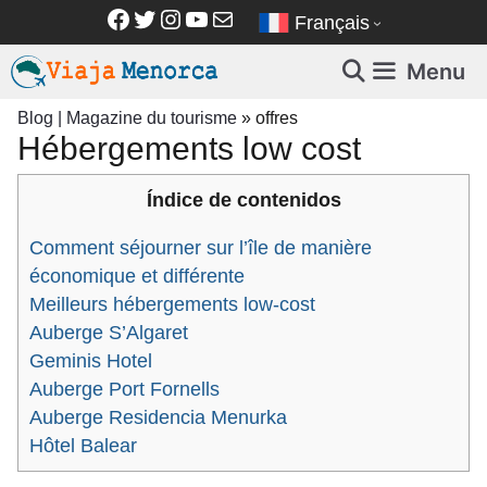
Aller
Facebook
Twitter
Instagram
YouTube
E-mail
Français
au
contenu
Menu
Blog | Magazine du tourisme
»
offres
Hébergements low cost
Índice de contenidos
Comment séjourner sur l’île de manière
économique et différente
Meilleurs hébergements low-cost
Auberge S’Algaret
Geminis Hotel
Auberge Port Fornells
Auberge Residencia Menurka
Hôtel Balear