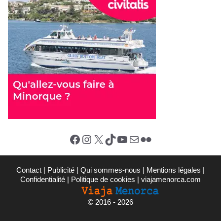
Facebook
Instagram
X (Twitter)
TikTok
YouTube
E-mail
Flickr
Contact
|
Publicité
|
Qui sommes-nous
|
Mentions légales
|
Confidentialité
|
Politique de cookies
|
viajamenorca.com
©
2016 - 2026