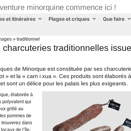
aventure minorquine commence ici !
s et itinéraires
Plages et criques
Que faire
omages
»
traditionnel
a, charcuteries traditionnelles issu
iques de Minorque est constituée par ses charcuteri
ixot » et la « carn i xua ». Ces produits sont élaborés 
 et sont un délice pour les palais les plus exigeants.
orque, élaborée à
s polyvalent qui
eux grillé au
u des pommes de
s trouverez dans
locaux de l’île.