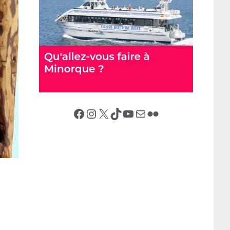
Facebook
Instagram
X (Twitter)
TikTok
YouTube
E-mail
Flickr