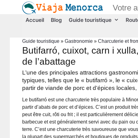
Aller
Votre 
au
contenu
Accueil
Blog
Guide touristique
Route
Guide touristique
»
Gastronomie
»
Charcuterie et fr
Butifarró, cuixot, carn i xull
de l’abattage
L’une des principales attractions gastronom
typiques, telles que le « butifarró », le « cu
partir de viande de porc et d’épices locales,
Le butifarró est une charcuterie très populaire à Min
partir d’abats de porc et d’épices. C’est un produit trè
peut être cuit, rôti ou frit ; il est particulièrement délici
barbecue et est généralement servi avec du pain o
terre. C’est une charcuterie très savoureuse que vou
la plupart des supermarchés et boutiques de produits 