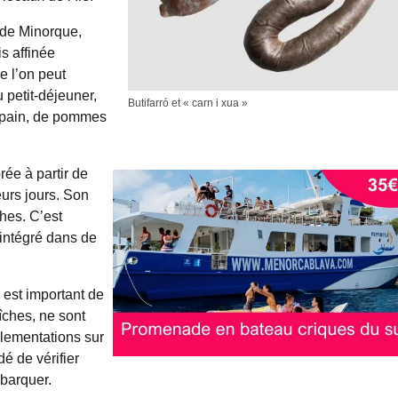
e de Minorque,
s affinée
e l’on peut
u petit-déjeuner,
Butifarró et « carn i xua »
n pain, de pommes
rée à partir de
eurs jours. Son
ches. C’est
 intégré dans de
 est important de
aîches, ne sont
glementations sur
dé de vérifier
barquer.