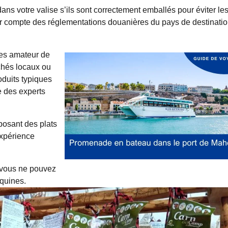
ns votre valise s’ils sont correctement emballés pour éviter le
enir compte des réglementations douanières du pays de destinati
tes amateur de
rchés locaux ou
oduits typiques
e des experts
oposant des plats
expérience
 vous ne pouvez
rquines.