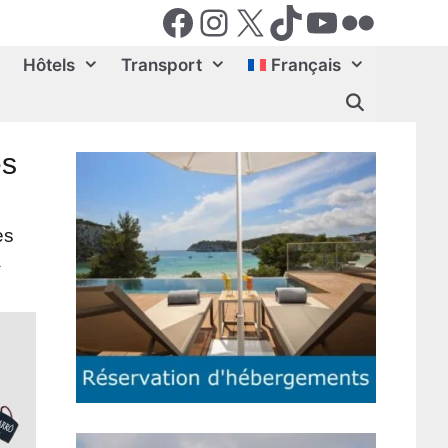
Facebook
Instagram
X (Twiter)
TikTok
YouTube
Flickr
Hôtels
Transport
Français
es
es
à