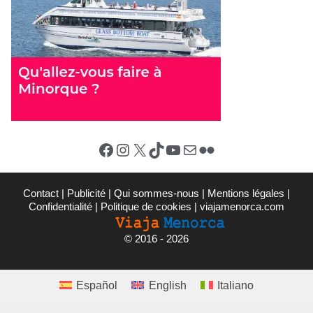
Facebook
Instagram
X (Twitter)
TikTok
YouTube
E-mail
Flickr
Contact
|
Publicité
|
Qui sommes-nous
|
Mentions légales
|
Confidentialité
|
Politique de cookies
|
viajamenorca.com
©
2016 - 2026
Español
English
Italiano