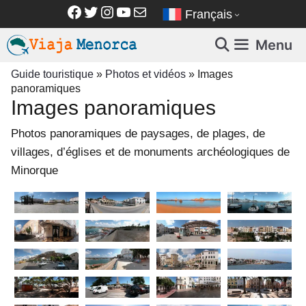
Aller
Facebook
Twitter
Instagram
YouTube
E-mail
Français
au
contenu
Menu
Guide touristique
»
Photos et vidéos
»
Images
panoramiques
Images panoramiques
Photos panoramiques de paysages, de plages, de
villages, d’églises et de monuments archéologiques de
Minorque