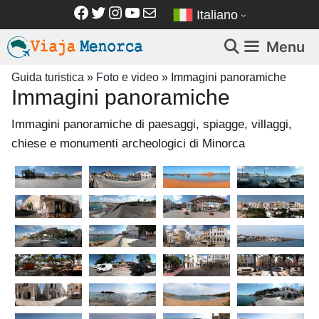
Vai
Facebook
Twitter
Instagram
YouTube
Email
Italiano
al
contenuto
Menu
Guida turistica
»
Foto e video
»
Immagini panoramiche
Immagini panoramiche
Immagini panoramiche di paesaggi, spiagge, villaggi,
chiese e monumenti archeologici di Minorca