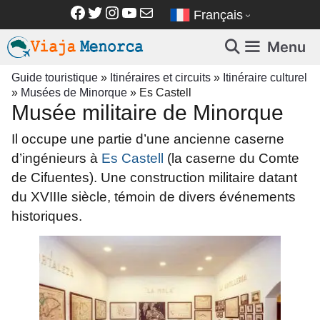
Aller
Facebook
Twitter
Instagram
YouTube
E-mail
Français
au
contenu
Menu
Guide touristique
»
Itinéraires et circuits
»
Itinéraire culturel
»
Musées de Minorque
»
Es Castell
Musée militaire de Minorque
Il occupe une partie d’une ancienne caserne
d’ingénieurs à
Es Castell
(la caserne du Comte
de Cifuentes). Une construction militaire datant
du XVIIIe siècle, témoin de divers événements
historiques.