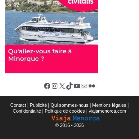
Facebook
Instagram
X (Twitter)
TikTok
YouTube
E-mail
Flickr
Contact
|
Publicité
|
Qui sommes-nous
|
Mentions légales
|
Confidentialité
|
Politique de cookies
|
viajamenorca.com
©
2016 - 2026