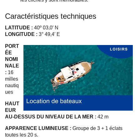
Caractéristiques techniques
LATITUDE :
40º 03,0′ N
LONGITUDE :
3° 49,4′ E
PORT
ÉE
NOMI
NALE
:
16
milles
nautiq
ues
HAUT
EUR
AU-DESSUS DU NIVEAU DE LA MER :
42 m
APPARENCE LUMINEUSE :
Groupe de 3 + 1 éclats
toutes les 20 s.