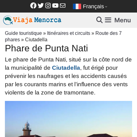
Aller
Facebook
Twitter
Instagram
YouTube
E-mail
Français
au
contenu
Menu
Guide touristique
»
Itinéraires et circuits
»
Route des 7
phares
»
Ciutadella
Phare de Punta Nati
Le phare de Punta Nati, situé sur la côte nord de
la municipalité de
Ciutadella
, fut érigé pour
prévenir les naufrages et les accidents causés
par les courants marins et l’influence des vents
violents de la zone de tramontane.