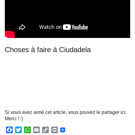
Choses à faire à Ciudadela
Si vous avez aimé cet article, vous pouvez le partager ici.
Merci ! :)
F
T
W
E
C
P