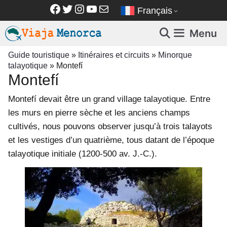
Aller
Facebook
Twitter
Instagram
YouTube
E-mail
Français
au
contenu
Menu
Guide touristique
»
Itinéraires et circuits
»
Minorque
talayotique
»
Montefí
Montefí
Montefí devait être un grand village talayotique. Entre
les murs en pierre sèche et les anciens champs
cultivés, nous pouvons observer jusqu’à trois talayots
et les vestiges d’un quatrième, tous datant de l’époque
talayotique initiale (1200-500 av. J.-C.).