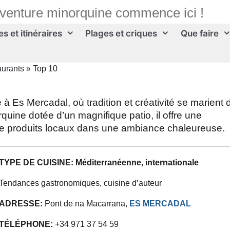
aventure minorquine commence ici !
s et itinéraires
Plages et criques
Que faire
aurants
»
Top 10
à Es Mercadal, où tradition et créativité se marient
uine dotée d’un magnifique patio, il offre une
e produits locaux dans une ambiance chaleureuse.
TYPE DE CUISINE: Méditerranéenne, internationale
Tendances gastronomiques, cuisine d’auteur
ADRESSE:
Pont de na Macarrana
,
ES MERCADAL
TÉLÉPHONE:
+
34 971 37 54 59