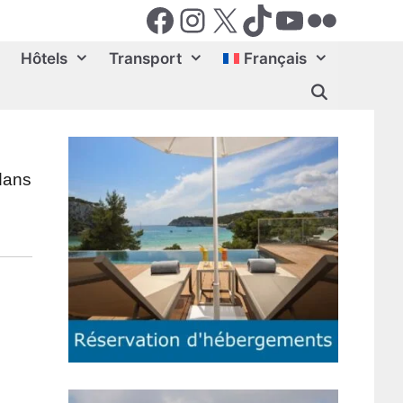
Facebook
Instagram
X (Twiter)
TikTok
YouTube
Flickr
Hôtels
Transport
Français
 dans