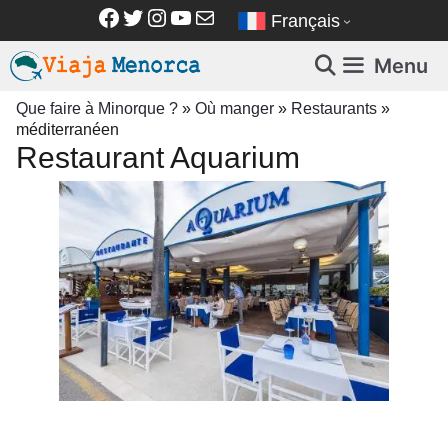
Aller
Facebook
Twitter
Instagram
YouTube
E-mail
Français
au
contenu
Menu
Que faire à Minorque ?
»
Où manger
»
Restaurants
»
méditerranéen
Restaurant Aquarium