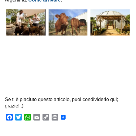
Se ti è piaciuto questo articolo, puoi condividerlo qui;
grazie! :)
F
T
W
E
C
P
a
w
h
m
o
r
c
i
a
a
p
i