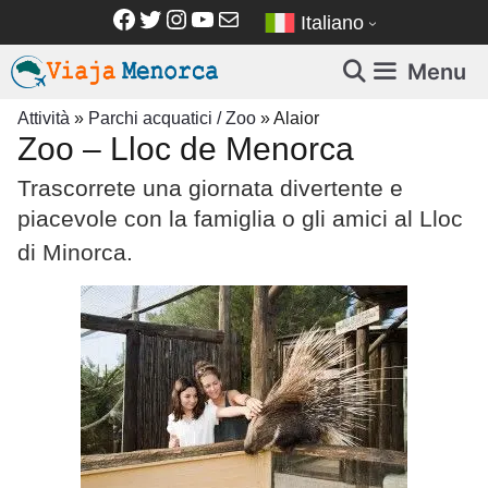
Vai
Facebook
Twitter
Instagram
YouTube
Email
Italiano
al
contenuto
Menu
Attività
»
Parchi acquatici / Zoo
»
Alaior
Zoo – Lloc de Menorca
Trascorrete una giornata divertente e
piacevole con la famiglia o gli amici al
Lloc
di Minorca
.