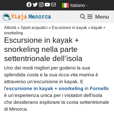
Vai
Facebook
Twitter
Instagram
YouTube
Email
Italiano
al
contenuto
Menu
Attività
»
Sport acquatici
»
Escursioni in kayak
»
kayak +
snorkeling
Escursione in kayak +
snorkeling nella parte
settentrionale dell’isola
Uno dei modi migliori per godersi la sua
splendida costa e la sua ricca vita marina è
attraverso un’escursione in kayak. E
l’
escursione in kayak + snorkeling
in
Fornells
è un’esperienza unica per i visitatori dell’isola
che desiderano esplorare la costa settentrionale
di Minorca.