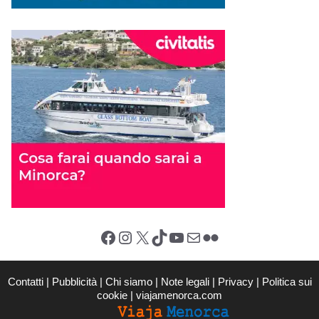
Facebook
Instagram
X (Twitter)
TikTok
YouTube
Email
Flickr
Contatti
|
Pubblicità
|
Chi siamo
|
Note legali
|
Privacy
|
Politica sui
cookie
|
viajamenorca.com