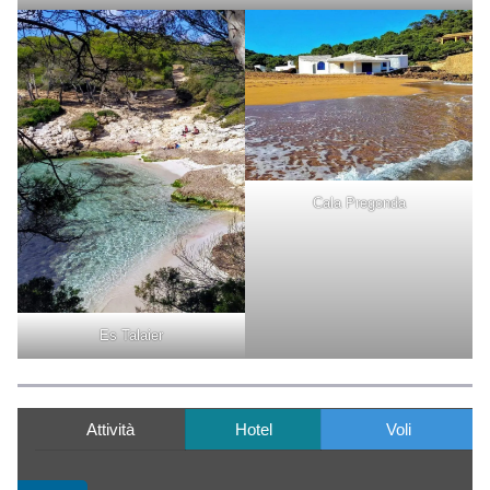
Cala Pregonda
Es Talaier
Attività
Hotel
Voli