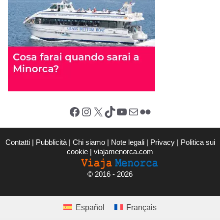
Facebook
Instagram
X (Twitter)
TikTok
YouTube
Email
Flickr
Contatti
|
Pubblicità
|
Chi siamo
|
Note legali
|
Privacy
|
Politica sui
cookie
|
viajamenorca.com
©
2016 - 2026
Español
Français