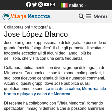
Vai
Facebook
Twitter
Instagram
YouTube
Email
Italiano
al
contenuto
Menu
Collaborazioni
»
fotografia
Jose López Blanco
Jose è un grande appassionato di fotografia e possiede un
grande “occhio fotografico”, il che gli permette di scattare
fotografie eccezionali di alcuni degli angoli più belli
dell’isola, che visita con una certa frequenza.
Collabora abitualmente con diversi gruppi di fotografia di
Minorca su Facebook e le sue foto sono molto popolari, i
suoi post ricevono centinaia di like e numerosi commenti.
Alcuni di questi gruppi dove Jose pubblica quasi
quotidianamente sono:
La isla de la calma
,
Menorca isla
bonita
o
playas y calas de Menorca
.
Di recente ha collaborato con “Viaja Menorca”, fornendo
spettacolari immagini dell’isola che si possono ammirare