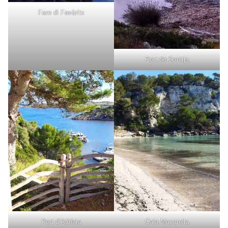
Faro di Favàritx
Port de Sanitja
Port d’Addaia
Cala Macarella