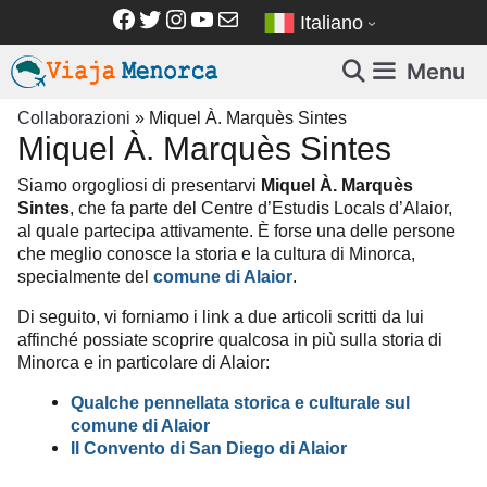
Vai
Facebook
Twitter
Instagram
YouTube
Email
Italiano
al
contenuto
Menu
Collaborazioni
»
Miquel À. Marquès Sintes
Miquel À. Marquès Sintes
Siamo orgogliosi di presentarvi
Miquel À. Marquès
Sintes
, che fa parte del Centre d’Estudis Locals d’Alaior,
al quale partecipa attivamente. È forse una delle persone
che meglio conosce la storia e la cultura di Minorca,
specialmente del
comune di Alaior
.
Di seguito, vi forniamo i link a due articoli scritti da lui
affinché possiate scoprire qualcosa in più sulla storia di
Minorca e in particolare di Alaior:
Qualche pennellata storica e culturale sul
comune di Alaior
Il Convento di San Diego di Alaior