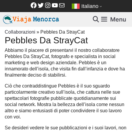
Vai
Facebook
Twitter
Instagram
YouTube
Email
Italiano
al
contenuto
Menu
Collaborazioni
»
Pebbles Da StrayCat
Pebbles Da StrayCat
Abbiamo il piacere di presentarvi il nostro collaboratore
Pebbles Da StrayCat, fotografo e specialista in social
marketing e web design aziendale. Pebbles è un
innamorato dell’isola, che visita fin dall’infanzia e dove ha
finalmente deciso di stabilirsi.
Ciò che contraddistingue Pebbles è il suo sguardo
particolarmente creativo sull’isola, che cattura nelle sue
spettacolari fotografie pubblicate quotidianamente sui
social network. Mostra la bellezza dell’isola come nessun
altro e siamo entusiasti di poter condividere il suo lavoro
con voi.
Se desideri vedere le sue pubblicazioni e i suoi lavori, non