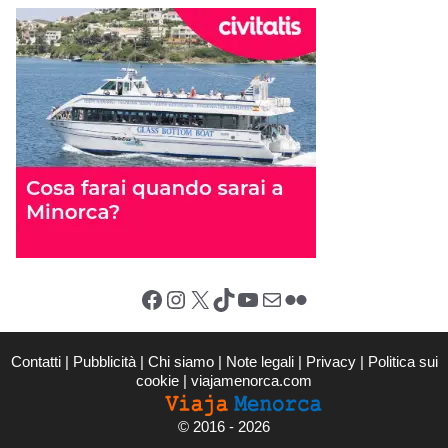
Facebook
Instagram
X (Twitter)
TikTok
YouTube
Email
Flickr
Contatti
|
Pubblicità
|
Chi siamo
|
Note legali
|
Privacy
|
Politica sui
cookie
|
viajamenorca.com
©
2016 - 2026