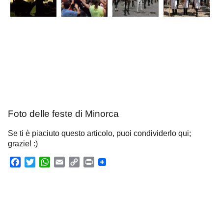
Foto delle feste di Minorca
Se ti è piaciuto questo articolo, puoi condividerlo qui;
grazie! :)
F
T
W
E
C
P
a
w
h
m
o
r
c
i
a
a
p
i
e
t
t
i
y
n
b
t
s
l
L
t
o
e
A
i