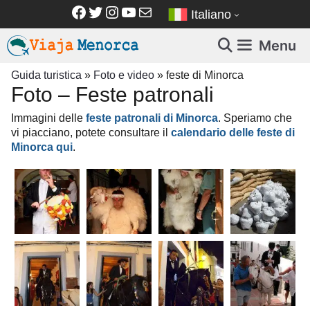
Vai
Facebook
Twitter
Instagram
YouTube
Email
Italiano
al
contenuto
Menu
Guida turistica
»
Foto e video
»
feste di Minorca
Foto – Feste patronali
Immagini delle
feste patronali di Minorca
. Speriamo che
vi piacciano, potete consultare il
calendario delle feste di
Minorca qui
.